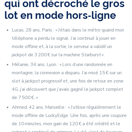
qui ont décroché le gros
lot en mode hors‑ligne
Lucas, 28 ans, Paris : « J’étais dans le métro quand mon
téléphone a perdu le signal. J’ai continué à jouer en
mode offline et, à la sortie, le serveur a validé un
jackpot de 3 200 € sur la machine Starburst ».
Mélanie, 34 ans, Lyon : « Lors d’une randonnée en
montagne, la connexion a disparu. J’ai misé 15 € sur un
slot à jackpot progressif et, une fois de retour en zone
4G, j’ai découvert que j’avais gagné le jackpot complet
de 7 500 €. »
Ahmed, 42 ans, Marseille : « J’utilise régulièrement le
mode offline de LuckyEdge. Une fois, après une coupure
de 10 minutes, mon gain de 120 € a été crédité et le