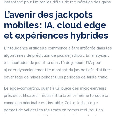
instantané pour limiter les délais de récupération des gains.
L’avenir des jackpots
mobiles : IA, cloud edge
et expériences hybrides
L’intelligence artificielle commence à être intégrée dans les
algorithmes de prédiction de pics de jackpot. En analysant
les habitudes de jeu et la densité de joueurs, l’IA peut
ajuster dynamiquement le montant du jackpot afin d’attirer
davantage de mises pendant les périodes de faible trafic.
Le edge‑computing, quant à lui, place des micro‑serveurs
près de l’utilisateur, réduisant la latence même lorsque la
connexion principale est instable. Cette technologie
permet de valider les résultats en temps réel, tout en