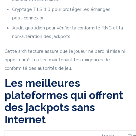
Cryptage TLS 1.3 pour protéger les échanges
post‑connexion.
Audit quotidien pour vérifier la conformité RNG et la
non‑altération des jackpots.
Cette architecture assure que le joueur ne perd ni mise ni
opportunité, tout en maintenant les exigences de
conformité des autorités de jeu.
Les meilleures
plateformes qui offrent
des jackpots sans
Internet