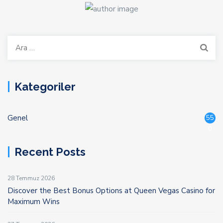
Arama:
Kategoriler
Genel
55
0
Recent Posts
28 Temmuz 2026
Discover the Best Bonus Options at Queen Vegas Casino for
Maximum Wins