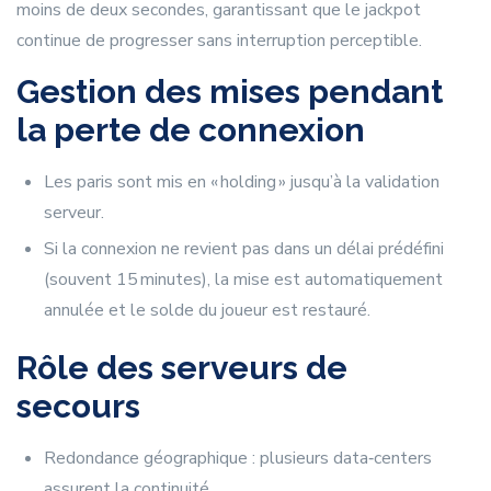
moins de deux secondes, garantissant que le jackpot
continue de progresser sans interruption perceptible.
Gestion des mises pendant
la perte de connexion
Les paris sont mis en « holding » jusqu’à la validation
serveur.
Si la connexion ne revient pas dans un délai prédéfini
(souvent 15 minutes), la mise est automatiquement
annulée et le solde du joueur est restauré.
Rôle des serveurs de
secours
Redondance géographique : plusieurs data‑centers
assurent la continuité.