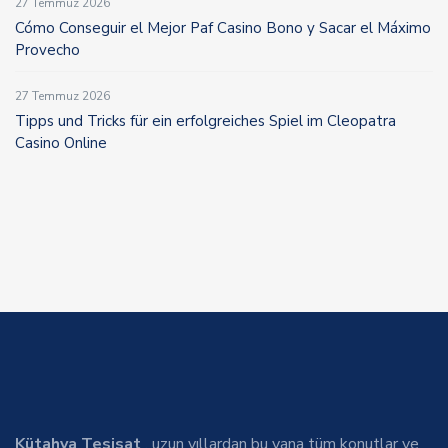
27 Temmuz 2026
Cómo Conseguir el Mejor Paf Casino Bono y Sacar el Máximo
Provecho
27 Temmuz 2026
Tipps und Tricks für ein erfolgreiches Spiel im Cleopatra
Casino Online
Kütahya Tesisat
, uzun yıllardan bu yana tüm konutlar ve