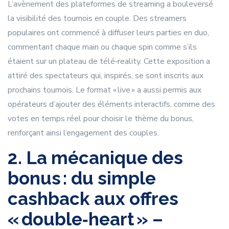
L’avènement des plateformes de streaming a bouleversé
la visibilité des tournois en couple. Des streamers
populaires ont commencé à diffuser leurs parties en duo,
commentant chaque main ou chaque spin comme s’ils
étaient sur un plateau de télé‑reality. Cette exposition a
attiré des spectateurs qui, inspirés, se sont inscrits aux
prochains tournois. Le format « live » a aussi permis aux
opérateurs d’ajouter des éléments interactifs, comme des
votes en temps réel pour choisir le thème du bonus,
renforçant ainsi l’engagement des couples.
2. La mécanique des
bonus : du simple
cashback aux offres
« double‑heart » –