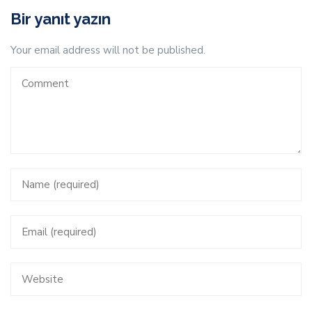
Bir yanıt yazın
Your email address will not be published.