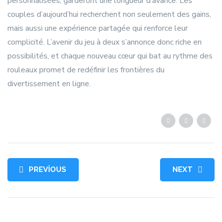
personnalisées, garderont une longueur d’avance. Les
couples d’aujourd’hui recherchent non seulement des gains,
mais aussi une expérience partagée qui renforce leur
complicité. L’avenir du jeu à deux s’annonce donc riche en
possibilités, et chaque nouveau cœur qui bat au rythme des
rouleaux promet de redéfinir les frontières du
divertissement en ligne.
PREVIOUS
NEXT