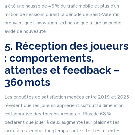
a été une hausse de 45 % du trafic mobile et plus d’un
million de sessions durant la période de Saint‑Valentin,
prouvant que l’innovation technologique attire un public
avide de nouveauté.
5. Réception des joueurs
: comportements,
attentes et feedback –
360 mots
Les enquêtes de satisfaction menées entre 2019 et 2023
révèlent que les joueurs apprécient surtout la dimension
collaborative des tournois « couple ». Plus de 68 %
déclarent que jouer à deux augmente leur plaisir et les
incite à rester plus longtemps sur le site. Les attentes