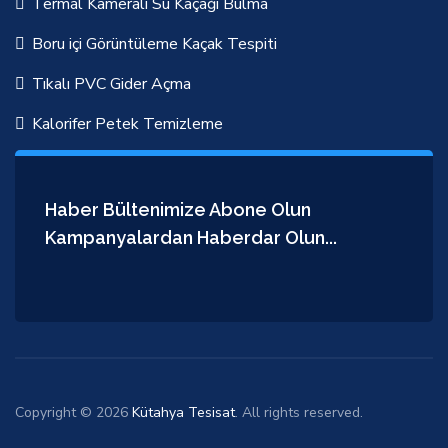
Termal Kameralı Su Kaçağı Bulma
Boru içi Görüntüleme Kaçak Tespiti
Tıkalı PVC Gider Açma
Kalorifer Petek Temizleme
Haber Bültenimize Abone Olun
Kampanyalardan Haberdar Olun...
Copyright © 2026
Kütahya Tesisat
. All rights reserved.