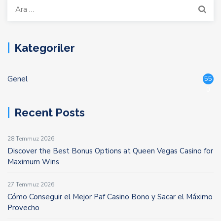
Arama:
Kategoriler
Genel
55
0
Recent Posts
28 Temmuz 2026
Discover the Best Bonus Options at Queen Vegas Casino for
Maximum Wins
27 Temmuz 2026
Cómo Conseguir el Mejor Paf Casino Bono y Sacar el Máximo
Provecho