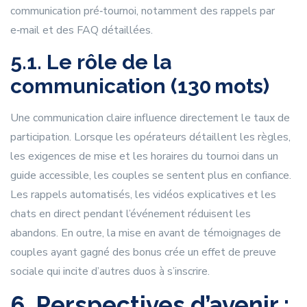
communication pré‑tournoi, notamment des rappels par
e‑mail et des FAQ détaillées.
5.1. Le rôle de la
communication (130 mots)
Une communication claire influence directement le taux de
participation. Lorsque les opérateurs détaillent les règles,
les exigences de mise et les horaires du tournoi dans un
guide accessible, les couples se sentent plus en confiance.
Les rappels automatisés, les vidéos explicatives et les
chats en direct pendant l’événement réduisent les
abandons. En outre, la mise en avant de témoignages de
couples ayant gagné des bonus crée un effet de preuve
sociale qui incite d’autres duos à s’inscrire.
6. Perspectives d’avenir :