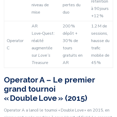
rétention
niveau de
pertes du
à 90 jours
mise
duo
+12 %
AR
200 %
1,2 M de
Love‑Quest :
dépôt +
sessions,
Operator
réalité
30 % de
hausse du
C
augmentée
tours
trafic
sur
Love’s
gratuits en
mobile de
Treasure
AR
45 %
Operator A – Le premier
grand tournoi
« Double Love » (2015)
Operator A a lancé le tournoi « Double Love » en 2015, en