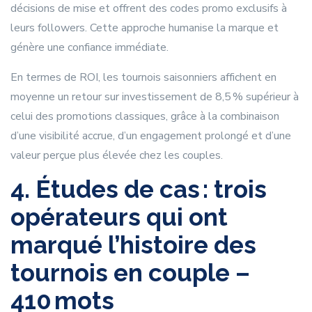
décisions de mise et offrent des codes promo exclusifs à
leurs followers. Cette approche humanise la marque et
génère une confiance immédiate.
En termes de ROI, les tournois saisonniers affichent en
moyenne un retour sur investissement de 8,5 % supérieur à
celui des promotions classiques, grâce à la combinaison
d’une visibilité accrue, d’un engagement prolongé et d’une
valeur perçue plus élevée chez les couples.
4. Études de cas : trois
opérateurs qui ont
marqué l’histoire des
tournois en couple –
410 mots