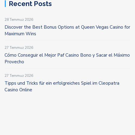
Recent Posts
28 Temmuz 2026
Discover the Best Bonus Options at Queen Vegas Casino for
Maximum Wins
27 Temmuz 2026
Cómo Conseguir el Mejor Paf Casino Bono y Sacar el Máximo
Provecho
27 Temmuz 2026
Tipps und Tricks für ein erfolgreiches Spiel im Cleopatra
Casino Online