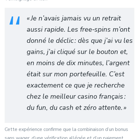
« Je n’avais jamais vu un retrait
aussi rapide. Les free‑spins m’ont
donné le déclic : dès que j’ai vu les
gains, j’ai cliqué sur le bouton et,
en moins de dix minutes, l’argent
était sur mon portefeuille. C’est
exactement ce que je recherche
chez le meilleur casino français :
du fun, du cash et zéro attente. »
Cette expérience confirme que la combinaison d’un bonus
sans wager, d’une vérification allégée et d’un paiement