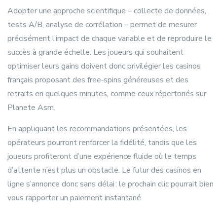
Adopter une approche scientifique – collecte de données,
tests A/B, analyse de corrélation – permet de mesurer
précisément l’impact de chaque variable et de reproduire le
succès à grande échelle. Les joueurs qui souhaitent
optimiser leurs gains doivent donc privilégier les casinos
français proposant des free‑spins généreuses et des
retraits en quelques minutes, comme ceux répertoriés sur
Planete Asm.
En appliquant les recommandations présentées, les
opérateurs pourront renforcer la fidélité, tandis que les
joueurs profiteront d’une expérience fluide où le temps
d’attente n’est plus un obstacle. Le futur des casinos en
ligne s’annonce donc sans délai : le prochain clic pourrait bien
vous rapporter un paiement instantané.