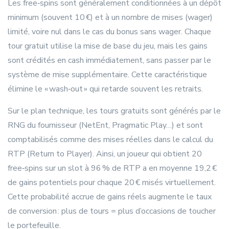
Les free‑spins sont généralement conditionnées à un dépôt
minimum (souvent 10 €) et à un nombre de mises (wager)
limité, voire nul dans le cas du bonus sans wager. Chaque
tour gratuit utilise la mise de base du jeu, mais les gains
sont crédités en cash immédiatement, sans passer par le
système de mise supplémentaire. Cette caractéristique
élimine le « wash‑out » qui retarde souvent les retraits.
Sur le plan technique, les tours gratuits sont générés par le
RNG du fournisseur (NetEnt, Pragmatic Play…) et sont
comptabilisés comme des mises réelles dans le calcul du
RTP (Return to Player). Ainsi, un joueur qui obtient 20
free‑spins sur un slot à 96 % de RTP a en moyenne 19,2 €
de gains potentiels pour chaque 20 € misés virtuellement.
Cette probabilité accrue de gains réels augmente le taux
de conversion : plus de tours = plus d’occasions de toucher
le portefeuille.