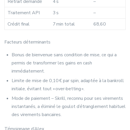
Retrait demandé
4 s
–
Traitement API
3 s
–
Crédit final
7 min total
68,60
Facteurs déterminants
Bonus de bienvenue sans condition de mise, ce qui a
permis de transformer les gains en cash
immédiatement.
Limite de mise de 0,10 € par spin, adaptée à la bankroll
initiale, évitant tout « over‑betting ».
Mode de paiement – Skrill, reconnu pour ses virements
instantanés, a éliminé le goulot d’étranglement habituel
des virements bancaires.
Témoignage d’Alex