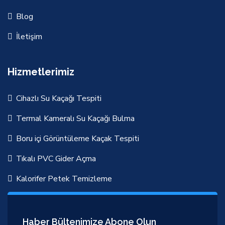
Blog
İletişim
Hizmetlerimiz
Cihazlı Su Kaçağı Tespiti
Termal Kameralı Su Kaçağı Bulma
Boru içi Görüntüleme Kaçak Tespiti
Tıkalı PVC Gider Açma
Kalorifer Petek Temizleme
Haber Bültenimize Abone Olun