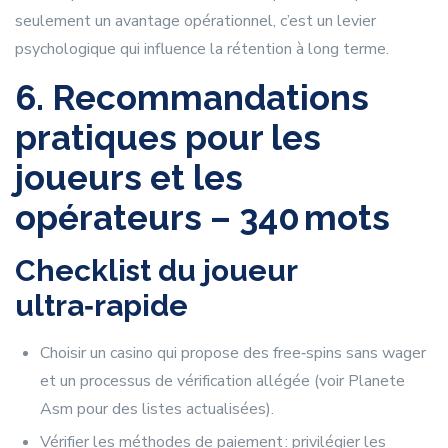
seulement un avantage opérationnel, c’est un levier
psychologique qui influence la rétention à long terme.
6. Recommandations
pratiques pour les
joueurs et les
opérateurs – 340 mots
Checklist du joueur
ultra‑rapide
Choisir un casino qui propose des free‑spins sans wager
et un processus de vérification allégée (voir Planete
Asm pour des listes actualisées).
Vérifier les méthodes de paiement : privilégier les