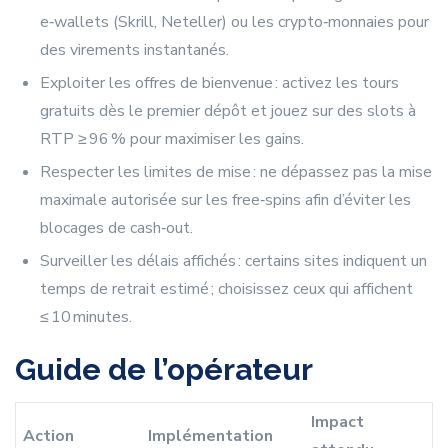
e‑wallets (Skrill, Neteller) ou les crypto‑monnaies pour
des virements instantanés.
Exploiter les offres de bienvenue : activez les tours
gratuits dès le premier dépôt et jouez sur des slots à
RTP ≥ 96 % pour maximiser les gains.
Respecter les limites de mise : ne dépassez pas la mise
maximale autorisée sur les free‑spins afin d’éviter les
blocages de cash‑out.
Surveiller les délais affichés : certains sites indiquent un
temps de retrait estimé ; choisissez ceux qui affichent
≤ 10 minutes.
Guide de l’opérateur
Impact
Action
Implémentation