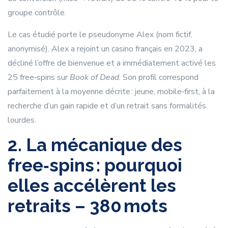
groupe contrôle.
Le cas étudié porte le pseudonyme Alex (nom fictif,
anonymisé). Alex a rejoint un casino français en 2023, a
décliné l’offre de bienvenue et a immédiatement activé les
25 free‑spins sur
Book of Dead
. Son profil correspond
parfaitement à la moyenne décrite : jeune, mobile‑first, à la
recherche d’un gain rapide et d’un retrait sans formalités
lourdes.
2. La mécanique des
free‑spins : pourquoi
elles accélèrent les
retraits – 380 mots