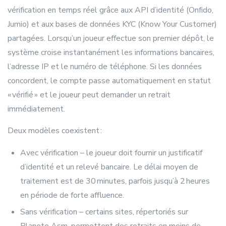
vérification en temps réel grâce aux API d’identité (Onfido,
Jumio) et aux bases de données KYC (Know Your Customer)
partagées. Lorsqu’un joueur effectue son premier dépôt, le
système croise instantanément les informations bancaires,
l’adresse IP et le numéro de téléphone. Si les données
concordent, le compte passe automatiquement en statut
« vérifié » et le joueur peut demander un retrait
immédiatement.
Deux modèles coexistent :
Avec vérification – le joueur doit fournir un justificatif
d’identité et un relevé bancaire. Le délai moyen de
traitement est de 30 minutes, parfois jusqu’à 2 heures
en période de forte affluence.
Sans vérification – certains sites, répertoriés sur