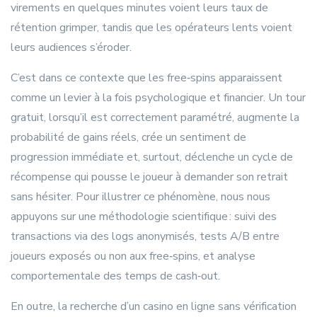
virements en quelques minutes voient leurs taux de
rétention grimper, tandis que les opérateurs lents voient
leurs audiences s’éroder.
C’est dans ce contexte que les free‑spins apparaissent
comme un levier à la fois psychologique et financier. Un tour
gratuit, lorsqu’il est correctement paramétré, augmente la
probabilité de gains réels, crée un sentiment de
progression immédiate et, surtout, déclenche un cycle de
récompense qui pousse le joueur à demander son retrait
sans hésiter. Pour illustrer ce phénomène, nous nous
appuyons sur une méthodologie scientifique : suivi des
transactions via des logs anonymisés, tests A/B entre
joueurs exposés ou non aux free‑spins, et analyse
comportementale des temps de cash‑out.
En outre, la recherche d’un casino en ligne sans vérification