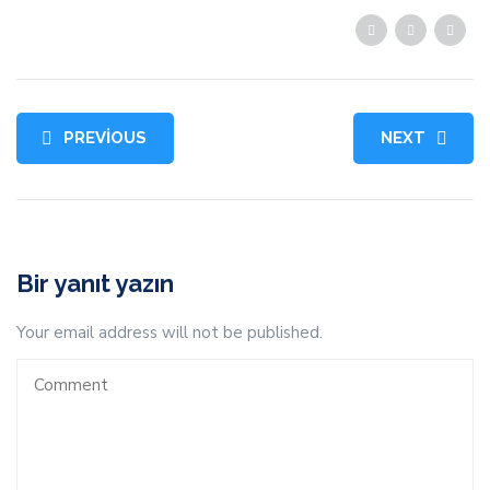
PREVIOUS
NEXT
Bir yanıt yazın
Your email address will not be published.