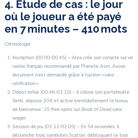
4. Étude de cas : le jour
où le joueur a été payé
en 7 minutes – 410 mots
Chronologie
Inscription (00:00‑00:45) – Alex crée son compte sur un
casino français recommandé par Planete Asm. Aucun
document n’est demandé grâce à l’option « sans
vérification ».
Dépot initial (00:46‑01:10) – Il utilise son portefeuille
Skrill, dépose 20 € et active immédiatement le bonus
de bienvenue : 25 free‑spins sur
Book of Dead
sans
wager.
Session de jeu (01:11‑02:05) – En 54 secondes, il
déclenche trois symboles Scatter, débloquant le tour